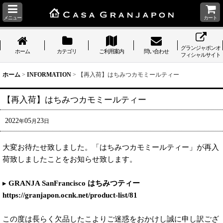
メニュー
カート
グランジャポンオ
ホーム
カテゴリ
ご利用案内
問い合わせ
フィシャルサイト
ホーム
>
INFORMATION
>
【再入荷】はちみつカモミールティー
【再入荷】はちみつカモミールティー
2022
05
23
年
月
日
大変お待たせ致しました。「はちみつカモミールティー」が再入
荷致しましたことをお知らせ致します。
▸
GRANJA SanFrancisco はちみつティー
https://granjapon.ocnk.net/product-list/81
この度は長らく欠品したこよりご迷惑をおかけし誠に申し訳ござ