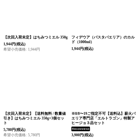
【次回入荷未定】はちみつミエル 350g
フィデウア（パスタパエリア）のカル
ド（1000ml）
1,944
円
(税込)
1,944
円
(税込)
希望小売価格
:
1,944
円
【次回入荷未定】【送料無料 / 数量値
※8/8〜19ご指定不可【送料込】薪火パ
引き】はちみつミエル 350g×3個セッ
エリア専門店「エルトラゴン」特製ア
ト
ヒージョ３品セット
5,780
円
(税込)
希望小売価格
:
5,780
円
3,900
円
(税込)