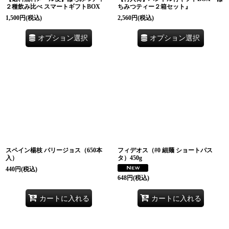
２種飲み比べ スマートギフトBOX
ちみつティー２箱セット』
1,500
円
(税込)
2,560
円
(税込)
オプション選択
オプション選択
スペイン楊枝 パリージョス（650本
フィデオス（#0 細麺 ショートパス
入）
タ）450g
440
円
(税込)
648
円
(税込)
カートに入れる
カートに入れる