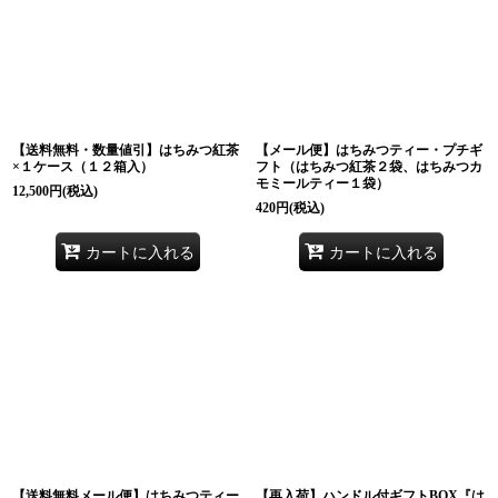
【送料無料・数量値引】はちみつ紅茶
【メール便】はちみつティー・プチギ
×１ケース（１２箱入）
フト（はちみつ紅茶２袋、はちみつカ
モミールティー１袋）
12,500
円
(税込)
420
円
(税込)
カートに入れる
カートに入れる
【送料無料メール便】はちみつティー
【再入荷】ハンドル付ギフトBOX『は