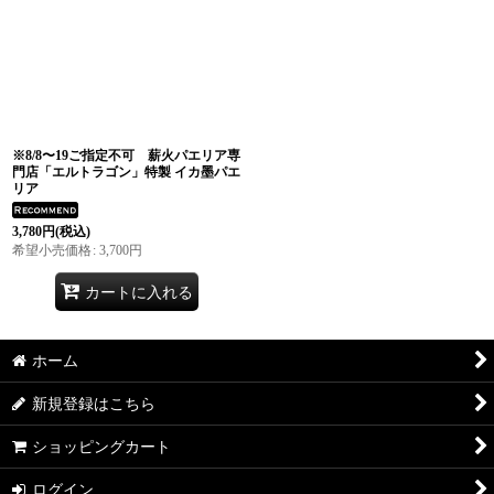
※8/8〜19ご指定不可 薪火パエリア専
門店「エルトラゴン」特製 イカ墨パエ
リア
3,780
円
(税込)
希望小売価格
:
3,700
円
カートに入れる
ホーム
新規登録はこちら
ショッピングカート
ログイン