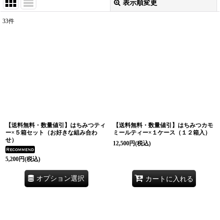
表示順変更
閉じる
33
件
表示数
:
並び順
:
絞り込む
【送料無料・数量値引】はちみつティ
【送料無料・数量値引】はちみつカモ
ー×５箱セット（お好きな組み合わ
ミールティー×１ケース（１２箱入）
せ）
12,500
円
(税込)
5,200
円
(税込)
オプション選択
カートに入れる