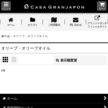
メニュー
カート
グランジャポンオ
ホーム
カテゴリ
ご利用案内
問い合わせ
フィシャルサイト
ホーム
>
オリーブ・オリーブオイル
オリーブ・オリーブオイル
表示順変更
閉じる
0
件
表示数
:
並び順
:
ホーム
絞り込む
新規登録はこちら