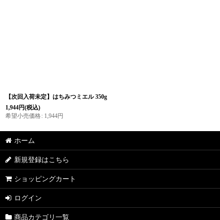
表示数
:
並び順
:
【次回入荷未定】はちみつミエル 350g
1,944
円
(税込)
希望小売価格
:
1,944
円
ホーム
新規登録はこちら
ショッピングカート
ログイン
商品カテゴリ一覧