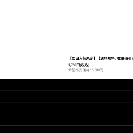
絞り込む
【次回入荷未定】【送料無料 / 数量値引き
5,780
円
(税込)
希望小売価格
:
5,780
円