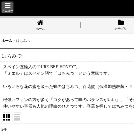
メニュー
ホーム
カテゴリ
ホーム
>
はちみつ
はちみつ
スペイン直輸入の”PURE BEE HONEY”。
「ミエル」はスペイン語で「はちみつ」という意味です。
いろいろな花の蜜を吸った蜂のはちみつ、百花蜜（低温加熱殺菌・４０
根強いファンの方が多く「コクがあって味のバランスがいい」、「そ
使いやすい容器も人気の理由のひとつです。容器を押してはちみつを
2
件