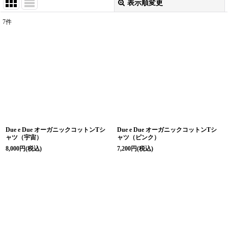
表示順変更
閉じる
7
件
表示数
:
並び順
:
絞り込む
Due e Due オーガニックコットンTシ
Due e Due オーガニックコットンTシ
ャツ（宇宙）
ャツ（ピンク）
8,000
円
(税込)
7,200
円
(税込)