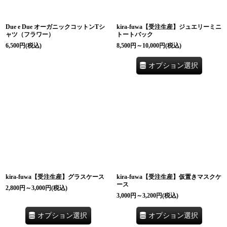
Due e Due オーガニックコットンTシ
kira-fuwa【受注生産】ジュエリーミニ
ャツ（フラワー）
トートバック
6,500
円
(税込)
8,500
円
～10,000
円
(税込)
オプション選択
kira-fuwa【受注生産】グラスケース
kira-fuwa【受注生産】仮置きマスクケ
ース
2,800
円
～3,000
円
(税込)
3,000
円
～3,200
円
(税込)
オプション選択
オプション選択