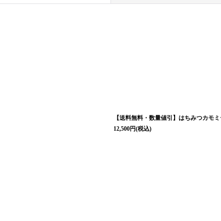
絞り込む
【送料無料・数量値引】はちみつカモミ
12,500
円
(税込)