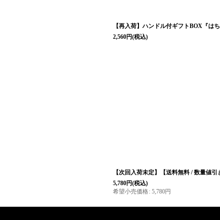
【再入荷】ハンドル付ギフトBOX『は
2,560
円
(税込)
【次回入荷未定】【送料無料 / 数量値引き
5,780
円
(税込)
希望小売価格
:
5,780
円