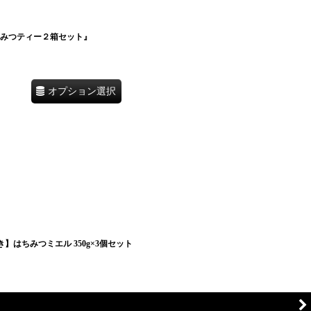
ちみつティー２箱セット』
オプション選択
】はちみつミエル 350g×3個セット