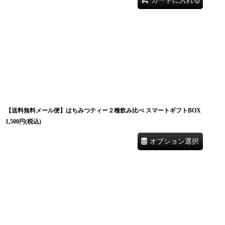
【送料無料メール便】はちみつティー２種飲み比べ スマートギフトBOX
1,500
円
(税込)
オプション選択