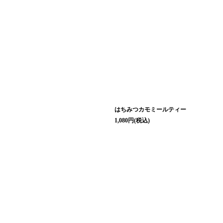
はちみつカモミールティー
1,080
円
(税込)