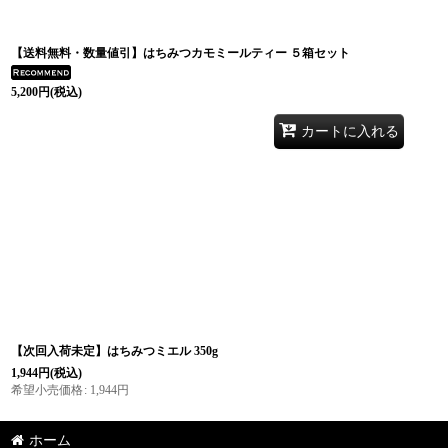
【送料無料・数量値引】はちみつカモミールティー ５箱セット
5,200
円
(税込)
カートに入れる
【次回入荷未定】はちみつミエル 350g
1,944
円
(税込)
希望小売価格
:
1,944
円
ホーム