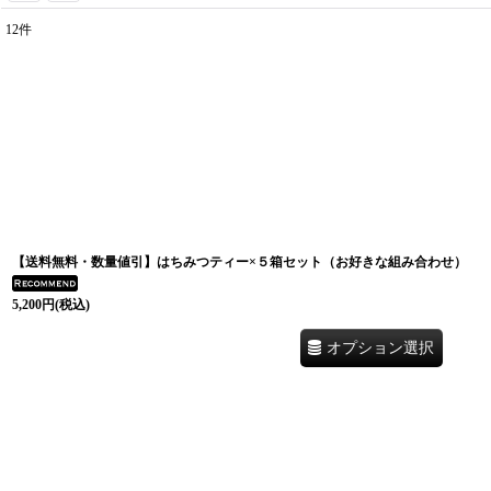
12
件
表示数
:
並び順
:
【送料無料・数量値引】はちみつティー×５箱セット（お好きな組み合わせ）
5,200
円
(税込)
オプション選択