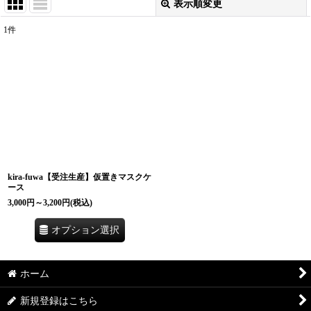
表示順変更
閉じる
1
件
表示数
:
並び順
:
絞り込む
kira-fuwa【受注生産】仮置きマスクケ
ース
3,000
円
～3,200
円
(税込)
オプション選択
ホーム
新規登録はこちら