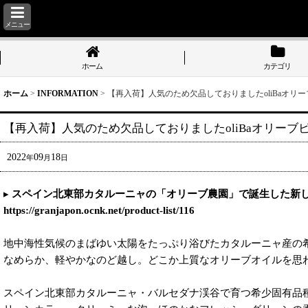
メニュー
ホーム
カテゴリ
ホーム
>
INFORMATION
>
【再入荷】人気のため欠品しておりましたoliBaオリ
【再入荷】人気のため欠品しておりましたoliBaオリー
2022
09
18
年
月
日
▸
スペイン北東部カタルーニャの「オリーブ農園」で誕生した新
https://granjapon.ocnk.net/product-list/116
地中海性気候のまばゆい太陽をたっぷり浴びたカタルーニャ産の
なめらか、軽やかなのど越し。どこか上質なオリーブオイルを思
スペイン北東部カタルーニャ・バルセダナ渓谷で育つ希少固有品