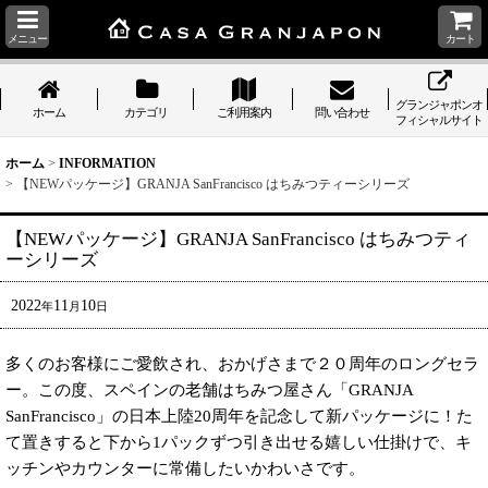
メニュー
カート
グランジャポンオ
ホーム
カテゴリ
ご利用案内
問い合わせ
フィシャルサイト
ホーム
>
INFORMATION
>
【NEWパッケージ】GRANJA SanFrancisco はちみつティーシリーズ
【NEWパッケージ】GRANJA SanFrancisco はちみつティ
ーシリーズ
2022
11
10
年
月
日
多くのお客様にご愛飲され、おかげさまで２０周年のロングセラ
ー。この度、スペインの老舗はちみつ屋さん「GRANJA
SanFrancisco」の日本上陸20周年を記念して新パッケージに！た
て置きすると下から1パックずつ引き出せる嬉しい仕掛けで、キ
ッチンやカウンターに常備したいかわいさです。