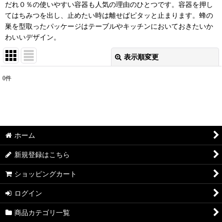
だれ０％の使いやすい容器も人気の理由のひとつです。容器を押し
てはちみつを出し、止めたい時は離せばピタッと止まります。蜂の
巣を型取ったパッケージはテーブルやキッチンにおいておきたいか
わいいデザイン。
表示順変更
閉じる
0
件
表示数
:
並び順
:
ホーム
絞り込む
新規登録はこちら
ショッピングカート
ログイン
商品カテゴリ一覧