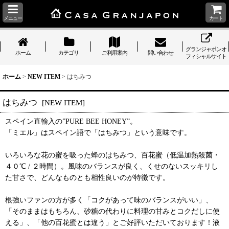
メニュー
カート
グランジャポンオ
ホーム
カテゴリ
ご利用案内
問い合わせ
フィシャルサイト
ホーム
>
NEW ITEM
>
はちみつ
はちみつ
[
NEW ITEM
]
スペイン直輸入の”PURE BEE HONEY”。
「ミエル」はスペイン語で「はちみつ」という意味です。
いろいろな花の蜜を吸った蜂のはちみつ、百花蜜（低温加熱殺菌・
４０℃ / ２時間）。風味のバランスが良く、くせのないスッキリし
た甘さで、どんなものとも相性良いのが特徴です。
根強いファンの方が多く「コクがあって味のバランスがいい」、
「そのままはもちろん、砂糖の代わりに料理の甘みとコクだしに使
える」、「他の百花蜜とは違う」とご好評いただいております！液