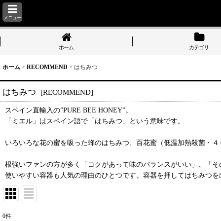
メニュー
ホーム
カテゴリ
ホーム
>
RECOMMEND
>
はちみつ
はちみつ
[
RECOMMEND
]
スペイン直輸入の”PURE BEE HONEY”。
「ミエル」はスペイン語で「はちみつ」という意味です。
いろいろな花の蜜を吸った蜂のはちみつ、百花蜜（低温加熱殺菌・４０
根強いファンの方が多く「コクがあって味のバランスがいい」、「そ
使いやすい容器も人気の理由のひとつです。容器を押してはちみつを
0
件