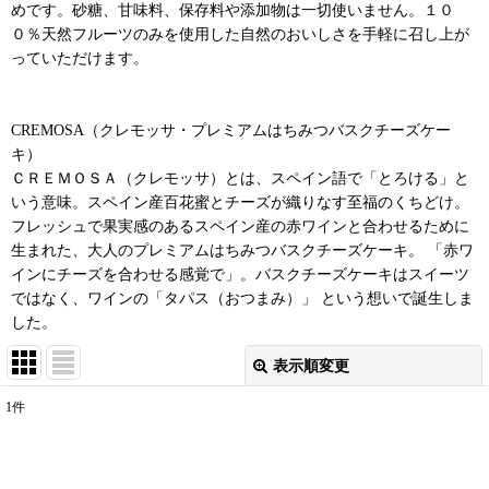
めです。砂糖、甘味料、保存料や添加物は一切使いません。１０
０％天然フルーツのみを使用した自然のおいしさを手軽に召し上が
っていただけます。
CREMOSA（クレモッサ・プレミアムはちみつバスクチーズケー
キ）
ＣＲＥＭＯＳＡ（クレモッサ）とは、スペイン語で「とろける」と
いう意味。スペイン産百花蜜とチーズが織りなす至福のくちどけ。
フレッシュで果実感のあるスペイン産の赤ワインと合わせるために
生まれた、大人のプレミアムはちみつバスクチーズケーキ。 「赤ワ
インにチーズを合わせる感覚で」。バスクチーズケーキはスイーツ
ではなく、ワインの「タパス（おつまみ）」 という想いで誕生しま
した。
表示順変更
閉じる
1
件
表示数
:
並び順
: