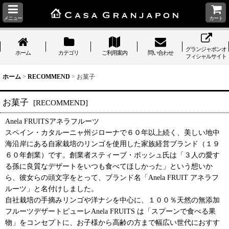
メニュー
カート
グランジャポンオ
ホーム
カテゴリ
ご利用案内
問い合わせ
フィシャルサイト
ホーム
>
RECOMMEND
>
お菓子
お菓子
[
RECOMMEND
]
Anela FRUITSアネラフルーツ
スペイン・カタルーニャ州ジローナで６０年以上続く、美しい地中
海沿岸にある自家栽培のリンゴを使用した家族経営ブランド（１９
６０年創業）です。創業者スティーブ・ボッシュ氏は「３人の愛す
る孫に良質なデザートをいつも食べてほしかった」という想いか
ら、彼女らの頭文字をとって、ブランド名「Anela FRUIT アネラフ
ルーツ」と名付けしました。
自社栽培の手摘みリンゴや洋ナシを中心に、１００％天然の無添加
フルーツデザートピューレAnela FRUITS は「スプーンで食べる果
物」をコンセプトに、お子様から高齢の方まで幅広い世代におすす