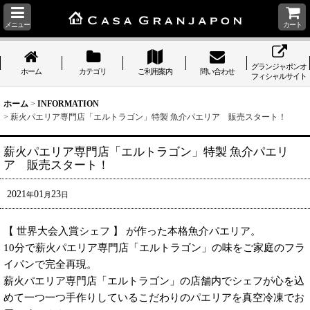
メニュー
カート
グランジャポンオ
ホーム
カテゴリ
ご利用案内
問い合わせ
フィシャルサイト
ホーム
>
INFORMATION
>
薪火パエリア専門店「エルトラゴン」特製 魚介パエリア 販売スタート！
薪火パエリア専門店「エルトラゴン」特製 魚介パエリ
ア 販売スタート！
2021
01
23
年
月
日
【 世界大会入賞シェフ 】 が作った本格魚介パエリア。
10分で薪火パエリア専門店「エルトラゴン」の味をご家庭のフラ
イパンで完全再現。
薪火パエリア専門店「エルトラゴン」の店舗内でシェフが心を込
めて一つ一つ手作りしているこだわりのパエリアを真空冷凍でお