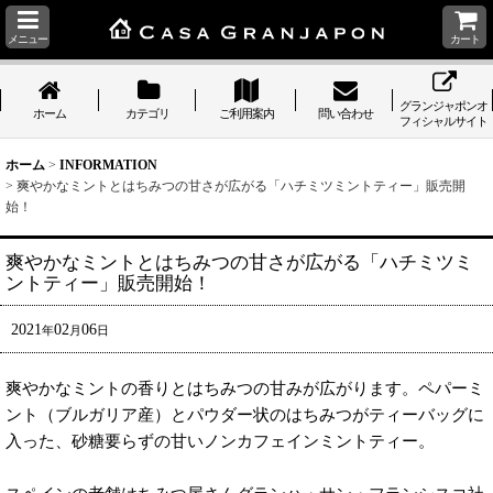
メニュー
カート
グランジャポンオ
ホーム
カテゴリ
ご利用案内
問い合わせ
フィシャルサイト
ホーム
>
INFORMATION
>
爽やかなミントとはちみつの甘さが広がる「ハチミツミントティー」販売開
始！
爽やかなミントとはちみつの甘さが広がる「ハチミツミ
ントティー」販売開始！
2021
02
06
年
月
日
爽やかなミントの香りとはちみつの甘みが広がります。ペパーミ
ント（ブルガリア産）とパウダー状のはちみつがティーバッグに
入った、砂糖要らずの甘いノンカフェインミントティー。