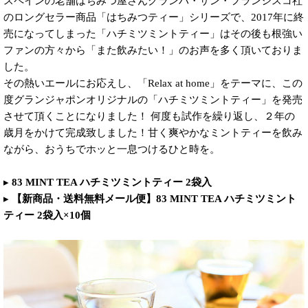
スペインの老舗はちみつ屋さんグランハ・サン・フランシスコ社
のロングセラー商品「はちみつティー」シリーズで、2017年に終
売になってしまった「ハチミツミントティー」はその後も根強い
ファンの方々から「また飲みたい！」のお声を多く頂いておりま
した。
その熱いエールにお応えし、「Relax at home」をテーマに、この
度グランジャポンオリジナルの「ハチミツミントティー」を発売
させて頂くことになりました！ 何度も試作を繰り返し、２年の
歳月をかけて完成致しました！甘く爽やかなミントティーを飲み
ながら、おうちでホッと一息つけるひと時を。
▸
83 MINT TEA ハチミツミントティー 2袋入
▸
【新商品・送料無料メール便】83 MINT TEA ハチミツミント
ティー 2袋入×10個