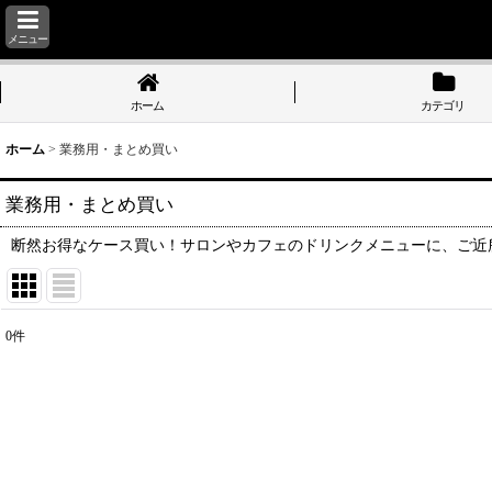
メニュー
ホーム
カテゴリ
ホーム
>
業務用・まとめ買い
業務用・まとめ買い
断然お得なケース買い！サロンやカフェのドリンクメニューに、ご近
0
件
表示数
:
並び順
: