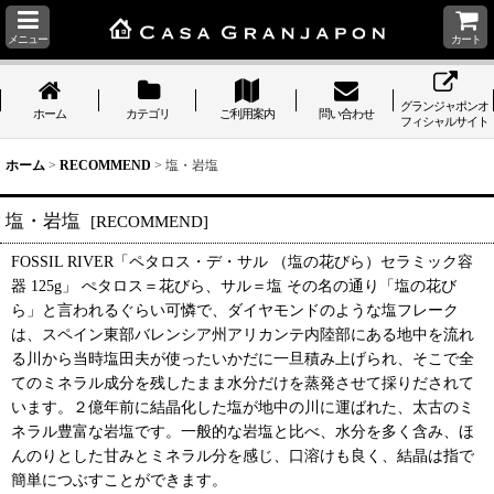
メニュー
カート
グランジャポンオ
ホーム
カテゴリ
ご利用案内
問い合わせ
フィシャルサイト
ホーム
>
RECOMMEND
>
塩・岩塩
塩・岩塩
[
RECOMMEND
]
FOSSIL RIVER「ペタロス・デ・サル （塩の花びら）セラミック容
器 125g」 ぺタロス＝花びら、サル＝塩 その名の通り「塩の花び
ら」と言われるぐらい可憐で、ダイヤモンドのような塩フレーク
は、スペイン東部バレンシア州アリカンテ内陸部にある地中を流れ
る川から当時塩田夫が使ったいかだに一旦積み上げられ、そこで全
てのミネラル成分を残したまま水分だけを蒸発させて採りだされて
います。２億年前に結晶化した塩が地中の川に運ばれた、太古のミ
ネラル豊富な岩塩です。一般的な岩塩と比べ、水分を多く含み、ほ
んのりとした甘みとミネラル分を感じ、口溶けも良く、結晶は指で
簡単につぶすことができます。