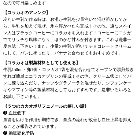
なので毎日楽しめます！
【コラカオのアレンジ】
冷たい牛乳で作る時は、お湯か牛乳を少量注いで混ぜ溶かしてか
ら、牛乳を加えて混ぜ、氷を浮かべたら完成！その他、通なスペイ
ン人はブラックコーヒーにコラカオを入れます！コーヒーにコクが
でてリッチな風味になり、ほのかな甘みが付きます。これは是非一
度お試し下さい！また、少量の牛乳で溶いてチョコレートクリーム
にして、パンに塗ったり、バナナと合わせてもおすすめです。
【コラカオは製菓材料としても使える】
牛乳150ml・卵1個・コラカオ1袋を混ぜ合わせてオーブンで湯煎焼き
すれば簡単にコラカオプリンの完成！その他、クリーム状にしてパ
ンに練り込んだり、ナッツやグラノーラと混ぜたり、シフォンケー
キやマフィン等の製菓材料としてもおすすめです。是非いろいろと
お試し下さいませ。
《５つのカカオポリフェノールの嬉しい話》
❶ 血圧低下
血管を広げる作用が期待でき、血流の流れが改善し血圧上昇を抑え
ることが報告されています。
❷ 動脈硬化予防