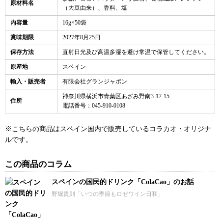
原材料名
（大豆由来）、香料、塩
内容量
16g×50袋
賞味期限
2027年8月25日
保存方法
直射日光及び高温多湿を避け常温で保管してください。
原産地
スペイン
輸入・販売者
有限会社グランジャポン
神奈川県横浜市青葉区あざみ野南3-17-15
住所
電話番号：045-910-0108
※こちらの商品はスペイン国内で販売しているコラカオ・オリジナ
ルです。
この商品のコラム
スペインの国民的ドリンク「ColaCao」のお話
野堀貴則「いつの季節もロゼワイン日和」