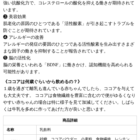
強い抗酸化力で、コレステロールの酸化を抑える働きが期待されて
います。
❸ 美容効果
肌老化の原因のひとつである「活性酸素」が引き起こすトラブルを
防ぐことが期待されています。
❹ アレルギーの改善
アレルギーの発症の要因のひとつである活性酸素を生み出すさまざ
まな因子の働きを抑制することが報告されています。
❺ 脳の活性化
脳の栄養といわれる「BDNF」に働きかけ、認知機能を高められる
可能性があります。
《ココアは何歳ぐらいから飲めるの？》
１歳を過ぎて離乳も進んでいる赤ちゃんでしたら、ココアを与えて
も大丈夫です。 ココアは食物繊維を豊富に含むので便がゆるくなり
やすい赤ちゃんの場合は特に様子を見て加減してください。しばら
くは牛乳を多めに作ってあげた方が良いと思います。
商品詳細
名称
乳飲料
砂糖、ココアパウダー、小麦粉、食物繊維、レシチン