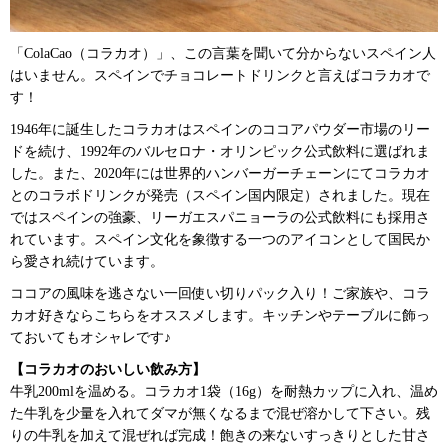
「ColaCao（コラカオ）」、この言葉を聞いて分からないスペイン人
はいません。スペインでチョコレートドリンクと言えばコラカオで
す！
1946年に誕生したコラカオはスペインのココアパウダー市場のリー
ドを続け、1992年のバルセロナ・オリンピック公式飲料に選ばれま
した。また、2020年には世界的ハンバーガーチェーンにてコラカオ
とのコラボドリンクが発売（スペイン国内限定）されました。現在
ではスペインの強豪、リーガエスパニョーラの公式飲料にも採用さ
れています。スペイン文化を象徴する一つのアイコンとして国民か
ら愛され続けています。
ココアの風味を逃さない一回使い切りパック入り！ご家族や、コラ
カオ好きならこちらをオススメします。キッチンやテーブルに飾っ
ておいてもオシャレです♪
【コラカオのおいしい飲み方】
牛乳200mlを温める。コラカオ1袋（16g）を耐熱カップに入れ、温め
た牛乳を少量を入れてダマが無くなるまで混ぜ溶かして下さい。残
りの牛乳を加えて混ぜれば完成！飽きの来ないすっきりとした甘さ