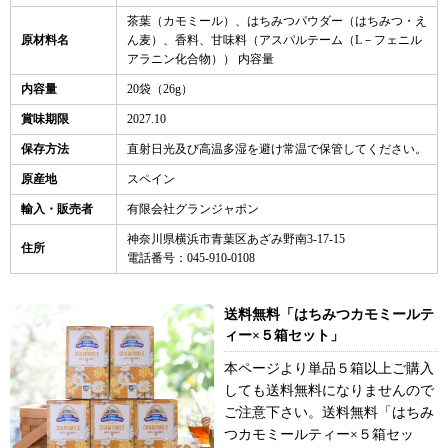
茶葉（カモミール）、はちみつパウダー（はちみつ・え
原材料名
ん麦）、香料、甘味料（アスパルテーム（L－フェニル
アラニン化合物）） 内容量
内容量
20袋（26g）
賞味期限
2027.10
保存方法
直射日光及び高温多湿を避け常温で保管してください。
原産地
スペイン
輸入・販売者
有限会社グランジャポン
神奈川県横浜市青葉区あざみ野南3-17-15
住所
電話番号：045-910-0108
送料無料「はちみつカモミールテ
ィー×５箱セット」
本ページより単品５箱以上ご購入
しても送料無料になりませんので
ご注意下さい。送料無料「はちみ
つカモミールティー×５箱セッ