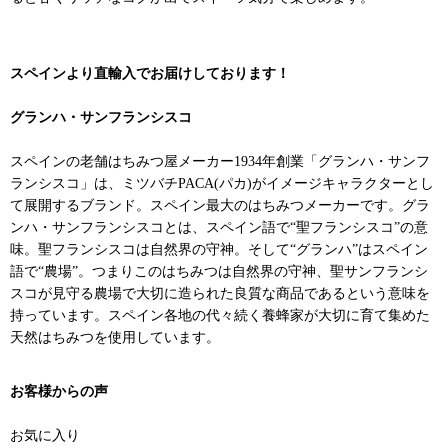
スペインより直輸入でお届けしております！
グランハ・サンフランシスコ
スペインの老舗はちみつ屋メーカー1934年創業「グランハ・サンフ
ランシスコ」は、ミツバチPACA(パカ)がイメージキャラクターとし
て展開するブランド。スペイン最大のはちみつメーカーです。グラ
ンハ・サンフランシスコとは、スペイン語で“聖フランシスコ”の意
味。聖フランシスコは自然界の守神。そして“グランハ”はスペイン
語で“農場”。つまりこのはちみつは自然界の守神、聖サンフランシ
スコが見守る農場で大切に造られた良質な商品であるという意味を
持っています。スペイン各地の代々続く養蜂家が大切に育て集めた
天然はちみつを使用しています。
お客様からの声
お気に入り