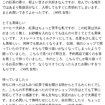
この紅茶の香り、程よい甘さが大好きなんですが、住んでいる地方
ではあまり取扱店がなく、入荷してもすぐに売切れてしまいます。
まとめ買いできてよかったです。（40代 女性）
とても美味しい
コーヒー大好き、紅茶はちょっと苦手な私ですが、この紅茶は渋み
がまったく無く、お砂糖を入れなくてもほんのり甘くてとても美味
しいです。 ストレートでもミルクティにしても、生姜を少し足して
も美味しい。 何杯でも飲みたくなります。 以前、他のショップで買
っていたのですが、そちらで取り扱いがなくなってしまったようで
困っていました。 こちらで見つけて即注文、予約商品で届くのを首
を長くして待っていました。 今のところ、こちらでしか取り扱って
いるお店が無いようで、なくなりそうになったらまたお願いするつ
もりです。（50代 女性）
待っていました☆
待ちに待ったはちみつ紅茶で箱を開ける時からとてもわくわくでし
た。こちらの不手際もあったのですがショップの方はとても丁寧に
対応して下さり感謝です。味も文句なし安定のおいしさで大満足で
す。まとめ買いして御待たせにしたり、自分用にしたり、ちょっと