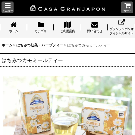
メニュー
カート
グランジャポンオ
ホーム
カテゴリ
ご利用案内
問い合わせ
フィシャルサイト
ホーム
>
はちみつ紅茶・ハーブティー
>
はちみつカモミールティー
はちみつカモミールティー