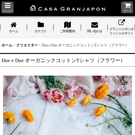
メニュー
カート
グランジャポンオ
ホーム
カテゴリ
ご利用案内
問い合わせ
フィシャルサイト
ホーム
>
クリエイター
>
Due e Due オーガニックコットンTシャツ（フラワー）
Due e Due オーガニックコットンTシャツ（フラワー）