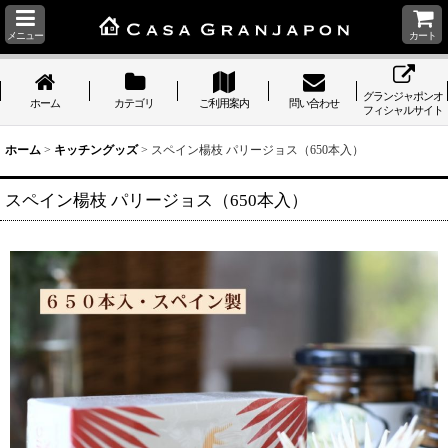
メニュー
カート
グランジャポンオ
ホーム
カテゴリ
ご利用案内
問い合わせ
フィシャルサイト
ホーム
>
キッチングッズ
>
スペイン楊枝 パリージョス（650本入）
スペイン楊枝 パリージョス（650本入）