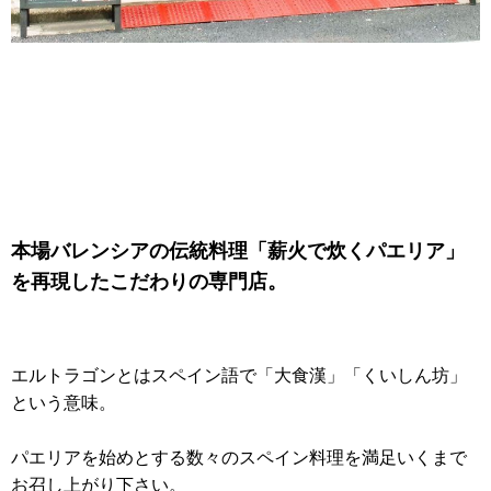
本場バレンシアの伝統料理「薪火で炊くパエリア」
を再現したこだわりの専門店。
エルトラゴンとはスペイン語で「大食漢」「くいしん坊」
という意味。
パエリアを始めとする数々のスペイン料理を満足いくまで
お召し上がり下さい。