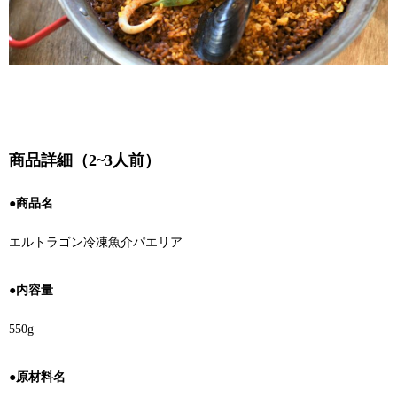
商品詳細（2~3人前）
●商品名
エルトラゴン冷凍魚介パエリア
●内容量
550g
●原材料名