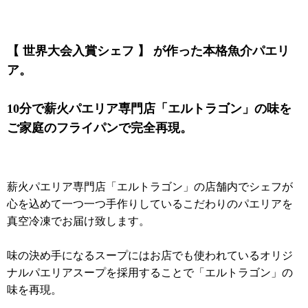
【 世界大会入賞シェフ 】 が作った本格魚介パエリ
ア。
10分で薪火パエリア専門店「エルトラゴン」の味を
ご家庭のフライパンで完全再現。
薪火パエリア専門店「エルトラゴン」の店舗内でシェフが
心を込めて一つ一つ手作りしているこだわりのパエリアを
真空冷凍でお届け致します。
味の決め手になるスープにはお店でも使われているオリジ
ナルパエリアスープを採用することで「エルトラゴン」の
味を再現。