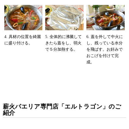
4. 具材の位置を綺麗
5. 全体的に沸騰して
6. 蓋を外して中火に
に盛り付ける。
きたら蓋をし、弱火
し、残っている水分
で５分加熱する。
を飛ばす。お好みで
おこげを付けて完
成。
薪火パエリア専門店「エルトラゴン」のご
紹介