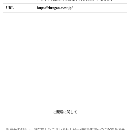
URL
https://eltragon.owst.jp/
ご配送に関して
※ 商品の都合上、誠に申し訳ございませんが一部離島地域へのご配送をお受