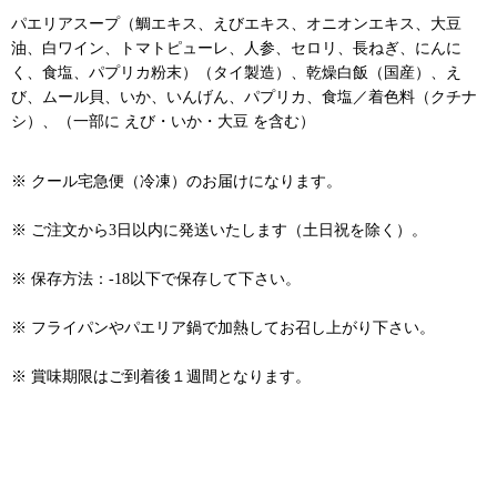
パエリアスープ（鯛エキス、えびエキス、オニオンエキス、大豆
油、白ワイン、トマトピューレ、人参、セロリ、長ねぎ、にんに
く、食塩、パプリカ粉末）（タイ製造）、乾燥白飯（国産）、え
び、ムール貝、いか、いんげん、パプリカ、食塩／着色料（クチナ
シ）、（一部に えび・いか・大豆 を含む）
※ クール宅急便（冷凍）のお届けになります。
※ ご注文から3日以内に発送いたします（土日祝を除く）。
※ 保存方法：-18以下で保存して下さい。
※ フライパンやパエリア鍋で加熱してお召し上がり下さい。
※ 賞味期限はご到着後１週間となります。