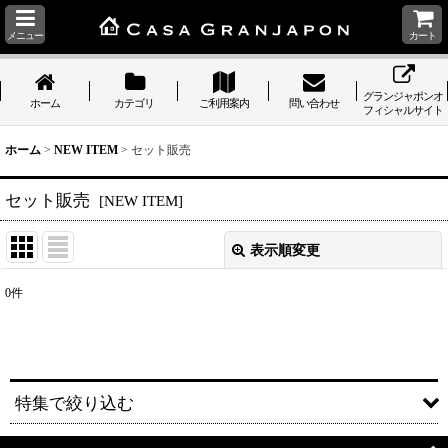
メニュー
カート
グランジャポンオ
ホーム
カテゴリ
ご利用案内
問い合わせ
フィシャルサイト
ホーム
>
NEW ITEM
>
セット販売
セット販売
[
NEW ITEM
]
表示順変更
閉じる
0
件
表示数
:
並び順
:
特集で絞り込む
絞り込む