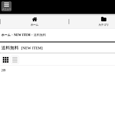
メニュー
ホーム
カテゴリ
ホーム
>
NEW ITEM
>
送料無料
送料無料
[
NEW ITEM
]
2
件
表示数
:
並び順
: