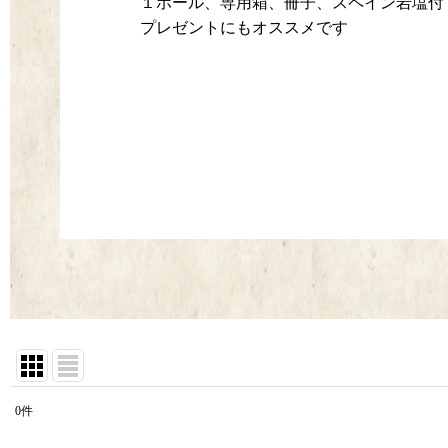
１ホール、専用箱、冊子、スペイン岩塩付（5号
プレゼントにもオススメです
0
件
表示数
: