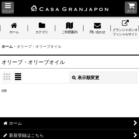
メニュー
カート
グランジャポンオ
ホーム
カテゴリ
ご利用案内
問い合わせ
フィシャルサイト
ホーム
>
オリーブ・オリーブオイル
オリーブ・オリーブオイル
表示順変更
閉じる
0
件
表示数
:
並び順
:
ホーム
絞り込む
新規登録はこちら