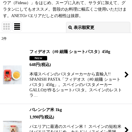
ウア（Fideua）」をはじめ、スープに入れて、サラダに加えて、グ
ラタンにしてもオススメ。普段のお料理に幅広くご使用いただけま
す。ANETOパエリアだしとの相性は抜群。
表示順変更
閉じる
2
件
表示数
:
フィデオス（#0 細麺 ショートパスタ）450g
並び順
:
648
円
(税込)
本場スペインのパスタメーカーから直輸入!!
絞り込む
SPANISH PASTA「フィデオス（#0 細麺 ショート
パスタ）450g」。スペインのパスタメーカー
GALLOが作るショートパスタ。スペインのレスト
ラ…
バレンシア米 1kg
1,990
円
(税込)
パエリアに最適のスペイン米！ スペインの短粒米
はパエリアをはじめ、カルドソ（スペイン風雑