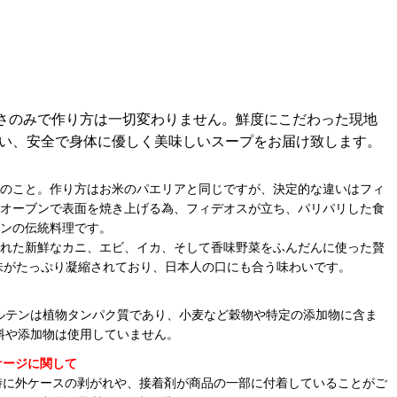
さのみで作り方は一切変わりません。鮮度にこだわった現地
ない、安全で身体に優しく美味しいスープをお届け致します。
のこと。作り方はお米のパエリアと同じですが、決定的な違いはフィ
オーブンで表面を焼き上げる為、フィデオスが立ち、パリパリした食
ンの伝統料理です。
れた新鮮なカニ、エビ、イカ、そして香味野菜をふんだんに使った贅
味がたっぷり凝縮されており、日本人の口にも合う味わいです。
グルテンは植物タンパク質であり、小麦など穀物や特定の添加物に含ま
料や添加物は使用していません。
ケージに関して
時に外ケースの剥がれや、接着剤が商品の一部に付着していることがご