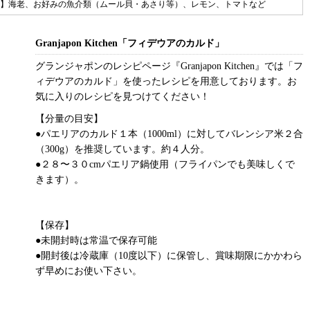
】海老、お好みの魚介類（ムール貝・あさり等）、レモン、トマトなど
Granjapon Kitchen「フィデウアのカルド」
グランジャポンのレシピページ『Granjapon Kitchen』では「フ
ィデウアのカルド」を使ったレシピを用意しております。お
気に入りのレシピを見つけてください！
【分量の目安】
●パエリアのカルド１本（1000ml）に対してバレンシア米２合
（300g）を推奨しています。約４人分。
●２８〜３０cmパエリア鍋使用（フライパンでも美味しくで
きます）。
【保存】
●未開封時は常温で保存可能
●開封後は冷蔵庫（10度以下）に保管し、賞味期限にかかわら
ず早めにお使い下さい。