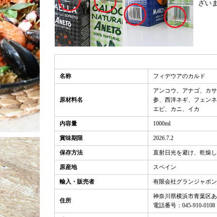
ざい
名称
フィデウアのカルド
アンコウ、アナゴ、カサ
原材料名
参、西洋ネギ、フェンネ
エビ、カニ、イカ
内容量
1000ml
賞味期限
2026.7.2
保存方法
直射日光を避け、乾燥し
原産地
スペイン
輸入・販売者
有限会社グランジャポン
神奈川県横浜市青葉区あざみ
住所
電話番号：045-910-0108