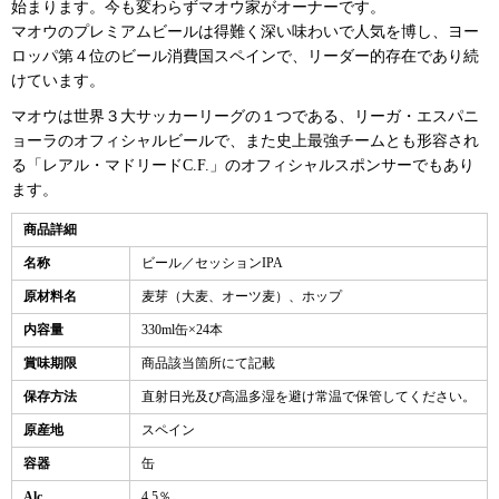
始まります。今も変わらずマオウ家がオーナーです。
マオウのプレミアムビールは得難く深い味わいで人気を博し、ヨー
ロッパ第４位のビール消費国スペインで、リーダー的存在であり続
けています。
マオウは世界３大サッカーリーグの１つである、リーガ・エスパニ
ョーラのオフィシャルビールで、また史上最強チームとも形容され
る「レアル・マドリードC.F.」のオフィシャルスポンサーでもあり
ます。
商品詳細
名称
ビール／セッションIPA
原材料名
麦芽（大麦、オーツ麦）、ホップ
内容量
330ml缶×24本
賞味期限
商品該当箇所にて記載
保存方法
直射日光及び高温多湿を避け常温で保管してください。
原産地
スペイン
容器
缶
Alc.
4.5％