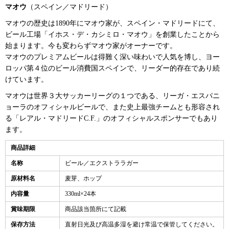
マオウ
（スペイン／マドリード）
マオウの歴史は1890年にマオウ家が、スペイン・マドリードにて、
ビール工場「イホス・デ・カシミロ・マオウ」を創業したことから
始まります。今も変わらずマオウ家がオーナーです。
マオウのプレミアムビールは得難く深い味わいで人気を博し、ヨー
ロッパ第４位のビール消費国スペインで、リーダー的存在であり続
けています。
マオウは世界３大サッカーリーグの１つである、リーガ・エスパニ
ョーラのオフィシャルビールで、また史上最強チームとも形容され
る「レアル・マドリードC.F.」のオフィシャルスポンサーでもあり
ます。
商品詳細
名称
ビール／エクストララガー
原材料名
麦芽、ホップ
内容量
330ml×24本
賞味期限
商品該当箇所にて記載
保存方法
直射日光及び高温多湿を避け常温で保管してください。