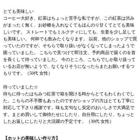
とても美味しい
コーヒー大好き、紅茶はちょっと苦手な私ですが、この紅茶は渋み
がまったく無く、お砂糖を入れなくてもほんのり甘くてとても美味
しいです。 ストレートでもミルクティにしても、生姜を少し足して
も美味しい。 何杯でも飲みたくなります。 以前、他のショップで買
っていたのですが、そちらで取り扱いがなくなってしまったようで
困っていました。 こちらで見つけて即注文、予約商品で届くのを首
を長くして待っていました。 今のところ、こちらでしか取り扱って
いるお店が無いようで、なくなりそうになったらまたお願いするつ
もりです。（50代 女性）
待っていました☆
待ちに待ったはちみつ紅茶で箱を開ける時からとてもわくわくでし
た。こちらの不手際もあったのですがショップの方はとても丁寧に
対応して下さり感謝です。味も文句なし安定のおいしさで大満足で
す。まとめ買いして御待たせにしたり、自分用にしたり、ちょっと
したお返しにしたりと大活躍の予定です。（30代 女性）
【ホットの美味しい作り方】