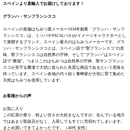
スペインより直輸入でお届けしております！
グランハ・サンフランシスコ
スペインの老舗はちみつ屋メーカー1934年創業「グランハ・サンフ
ランシスコ」は、ミツバチPACA(パカ)がイメージキャラクターとし
て展開するブランド。スペイン最大のはちみつメーカーです。グラ
ンハ・サンフランシスコとは、スペイン語で“聖フランシスコ”の意
味。聖フランシスコは自然界の守神。そして“グランハ”はスペイン
語で“農場”。つまりこのはちみつは自然界の守神、聖サンフランシ
スコが見守る農場で大切に造られた良質な商品であるという意味を
持っています。スペイン各地の代々続く養蜂家が大切に育て集めた
天然はちみつを使用しています。
お客様からの声
お気に入り
この紅茶の香り、程よい甘さが大好きなんですが、住んでいる地方
ではあまり取扱店がなく、入荷してもすぐに売切れてしまいます。
まとめ買いできてよかったです。（40代 女性）