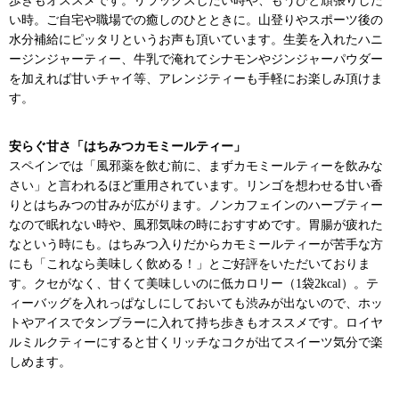
い時。ご自宅や職場での癒しのひとときに。山登りやスポーツ後の
水分補給にピッタリというお声も頂いています。生姜を入れたハニ
ージンジャーティー、牛乳で淹れてシナモンやジンジャーパウダー
を加えれば甘いチャイ等、アレンジティーも手軽にお楽しみ頂けま
す。
安らぐ甘さ「はちみつカモミールティー」
スペインでは「風邪薬を飲む前に、まずカモミールティーを飲みな
さい」と言われるほど重用されています。リンゴを想わせる甘い香
りとはちみつの甘みが広がります。ノンカフェインのハーブティー
なので眠れない時や、風邪気味の時におすすめです。胃腸が疲れた
なという時にも。はちみつ入りだからカモミールティーが苦手な方
にも「これなら美味しく飲める！」とご好評をいただいておりま
す。クセがなく、甘くて美味しいのに低カロリー（1袋2kcal）。テ
ィーバッグを入れっぱなしにしておいても渋みが出ないので、ホッ
トやアイスでタンブラーに入れて持ち歩きもオススメです。ロイヤ
ルミルクティーにすると甘くリッチなコクが出てスイーツ気分で楽
しめます。