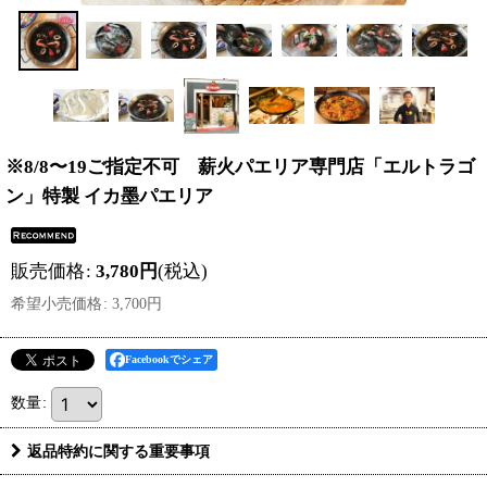
※8/8〜19ご指定不可 薪火パエリア専門店「エルトラゴ
ン」特製 イカ墨パエリア
販売価格
:
3,780
円
(税込)
希望小売価格
:
3,700
円
Facebookでシェア
数量
:
返品特約に関する重要事項