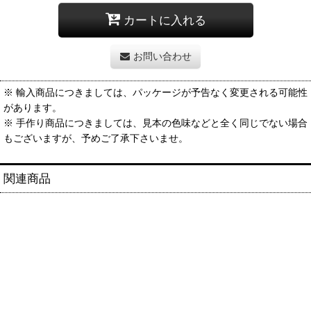
カートに入れる
お問い合わせ
※ 輸入商品につきましては、パッケージが予告なく変更される可能性
があります。
※ 手作り商品につきましては、見本の色味などと全く同じでない場合
もございますが、予めご了承下さいませ。
関連商品