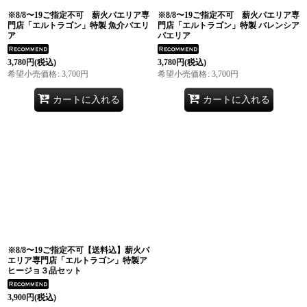
※8/8〜19ご指定不可 薪火パエリア専
※8/8〜19ご指定不可 薪火パエリア専
門店「エルトラゴン」特製 魚介パエリ
門店「エルトラゴン」特製 バレンシア
ア
パエリア
3,780
円
(税込)
3,780
円
(税込)
希望小売価格
:
3,700
円
希望小売価格
:
3,700
円
カートに入れる
カートに入れる
※8/8〜19ご指定不可【送料込】薪火パ
エリア専門店「エルトラゴン」特製ア
ヒージョ３品セット
3,900
円
(税込)