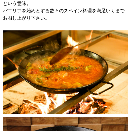
という意味。
パエリアを始めとする数々のスペイン料理を満足いくまで
お召し上がり下さい。