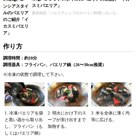
スミパエリア」
栗原靖武「パエリアシェフのスペイン料理いろいろ」
作り方
調理時間：約10分
調理器具：フライパン、パエリア鍋（26〜30cm推奨）
※冷凍の状態で調理して下さい。
1. 冷凍パエリアを袋
2. 弱火にかけ下のス
3. 米を全体に薄く均
と黒い器から取り出
ープが溶け出すまで
等に広げる。
し、フライパン（も
加熱する。
しくはパエリア鍋）