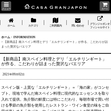
メニュー
カート
グランジャポンオ
ホーム
カテゴリ
ご利用案内
問い合わせ
フィシャルサイト
ホーム
>
INFORMATION
>
【新商品】南スペイン料理とデリ「エルチリンギート」が作る、こだわりが詰
まった贅沢なパエリア
【新商品】南スペイン料理とデリ「エルチリンギート」
が作る、こだわりが詰まった贅沢なパエリア
2021
09
02
年
月
日
スペイン版・上質な「エルチリンギート」＝「海の家」がコンセ
プト。現地で学んだ南スペイン料理に現代的なエッセンスを取り
入れて提供。魚介類の鮮度には特にこだわり、毎朝市場で買い付
ける季節の魚介類を使用したレストラン・ワイン食堂の味をご自