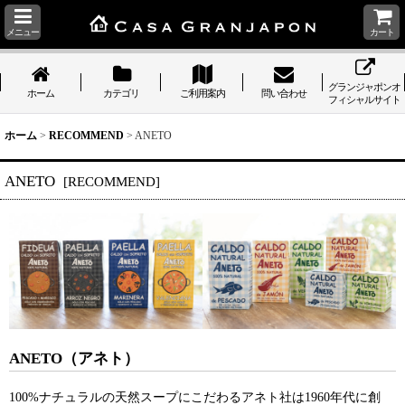
メニュー
カート
グランジャポンオ
ホーム
カテゴリ
ご利用案内
問い合わせ
フィシャルサイト
ホーム
>
RECOMMEND
>
ANETO
ANETO
[
RECOMMEND
]
ANETO（アネト）
100%ナチュラルの天然スープにこだわるアネト社は1960年代に創