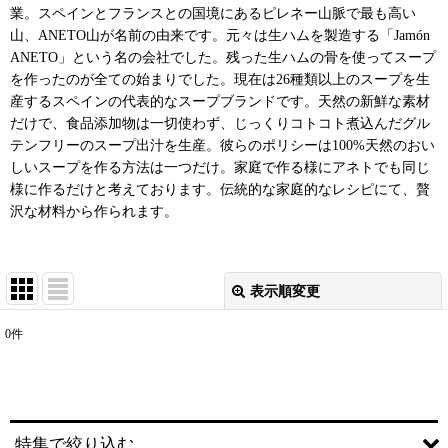
業。スペインとフランスとの国境にあるピレネー山脈で最も高い
山、ANETO山が名前の由来です。元々は生ハムを製造する「Jamón
ANETO」という名の会社でした。残った生ハムの骨を使ってスープ
を作ったのが全ての始まりでした。現在は26種類以上のスープを生
産するスペインの代表的なスープブランドです。天然の新鮮な素材
だけで、食品添加物は一切使わず、じっくりコトコト煮込んだグル
テンフリーのスープ出汁を生産。彼らのポリシーは100%天然のおい
しいスープを作る方法は一つだけ。家庭で作る様にアネトでも同じ
様に作るだけと考えております。伝統的な家庭的なレシピにて、贅
沢な材料から作られます。
表示順変更
閉じる
0
件
表示数
:
並び順
:
特集で絞り込む