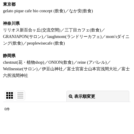
東京都
gelato pique cafe bio concept (飲食)／なか安(飲食)
神奈川県
リリオス新百合ヶ丘(交流空間)／三丁目カフェ(飲食)／
GRANJAPON(サロン)／laughmom(ランドリーカフェ)／mom'sダイニ
ング(飲食)／peoplewisecafe (飲食)
静岡県
chestnut(花・植物shop)／ONION(飲食)／reine (アパレル)／
Wellnesstar(サロン)／伊豆山神社／富士宮富士山本宮浅間大社／富士
六所浅間神社
表示順変更
閉じる
0
件
表示数
:
並び順
: