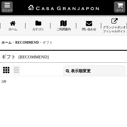
メニュー
カート
グランジャポンオ
ホーム
カテゴリ
ご利用案内
問い合わせ
フィシャルサイト
ホーム
>
RECOMMEND
>
ギフト
ギフト
[
RECOMMEND
]
表示順変更
閉じる
2
件
表示数
:
並び順
:
絞り込む