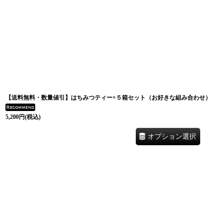
表示数
:
並び順
:
【送料無料・数量値引】はちみつティー×５箱セット（お好きな組み合わせ）
5,200
円
(税込)
オプション選択