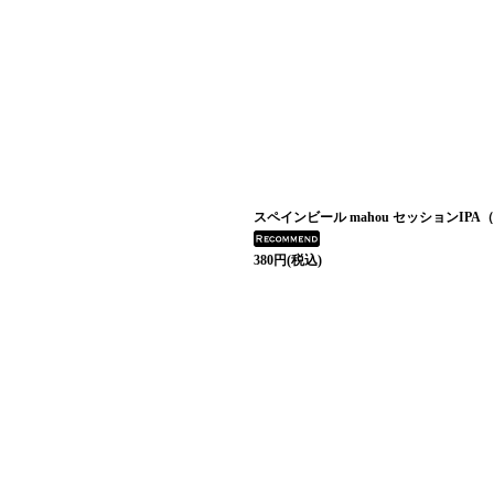
絞り込む
スペインビール mahou セッションIPA（
380
円
(税込)