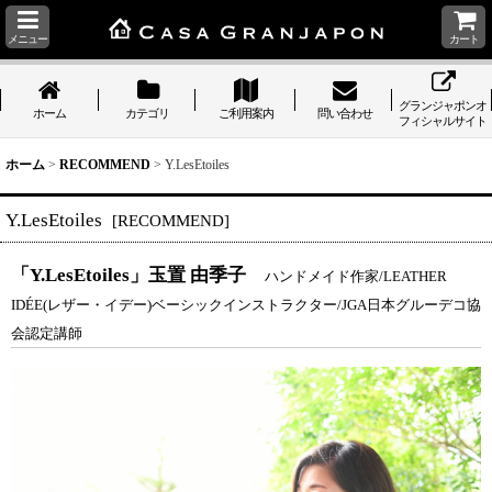
メニュー
カート
グランジャポンオ
ホーム
カテゴリ
ご利用案内
問い合わせ
フィシャルサイト
ホーム
>
RECOMMEND
>
Y.LesEtoiles
Y.LesEtoiles
[
RECOMMEND
]
「Y.LesEtoiles」玉置 由季子
ハンドメイド作家/LEATHER
IDÉE(レザー・イデー)ベーシックインストラクター/JGA日本グルーデコ協
会認定講師