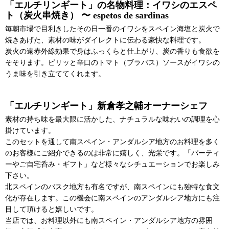
「エルチリンギート」の名物料理：イワシのエスペ
ト（炭火串焼き） 〜 espetos de sardinas
毎朝市場で目利きしたその日一番のイワシをスペイン海塩と炭火で
焼きあげた、素材の味がダイレクトに伝わる豪快な料理です。
炭火の遠赤外線効果で身はふっくらと仕上がり、炭の香りも食欲を
そそります。ピリッと辛口のトマト（ブラバス）ソースがイワシの
うま味を引き立ててくれます。
「エルチリンギート」新倉孝之輔オーナーシェフ
素材の持ち味を最大限に活かした、ナチュラルな味わいの調理を心
掛けています。
このセットを通して南スペイン・アンダルシア地方のお料理を多く
のお客様にご紹介できるのは非常に嬉しく、光栄です。「パーティ
ーやご自宅呑み・ギフト」など様々なシチュエーションでお楽しみ
下さい。
北スペインのバスク地方も有名ですが、南スペインにも独特な食文
化が存在します。この機会に南スペインのアンダルシア地方にも注
目して頂けると嬉しいです。
当店では、お料理以外にも南スペイン・アンダルシア地方の雰囲