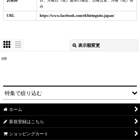
お休み
日、月曜日（祝）連休の場合、日曜営業、月曜（祝）休
み
URL
https://www.facebook.com/elchiringuito.japan/
表示順変更
閉じる
0
件
表示数
:
並び順
:
特集で絞り込む
絞り込む
ホーム
送料無料
新規登録はこちら
セット販売
ショッピングカート
ギフト