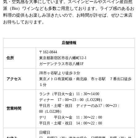
気・空気感を大事にしています。スペインビールやスペイン産自然
派（Bio）ワインなども多数ご用意しております。ライブ感のあるお
料理の提供もお楽しみ頂きたいので、お時間が許せば、ぜひご来店
お待ちしております。
店舗情報
〒162-0844
住所
東京都新宿区市谷八幡町12-1
ガーデンテラス市谷八幡1F
JR市ヶ谷駅より徒歩３分
アクセス
東京メトロ有楽町線・南北線 市ヶ谷駅 ７番出口徒歩
１分
ランチ（平日火〜金）11：30〜14:00
ディナー 17：00〜23：00（L.O22時）
平日月・土曜・祝日 ディナーのみ17：00〜23：
営業時間
00（L.O22時）
デリ 平日火〜金 11：30〜22：00
平日月・土曜・祝日 14：00〜22：00
日曜日