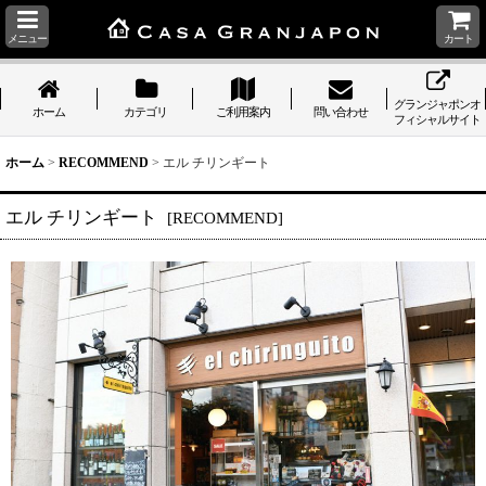
メニュー
カート
グランジャポンオ
ホーム
カテゴリ
ご利用案内
問い合わせ
フィシャルサイト
ホーム
>
RECOMMEND
>
エル チリンギート
エル チリンギート
[
RECOMMEND
]