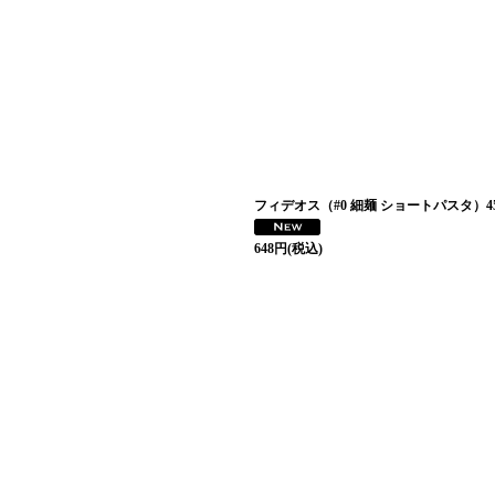
フィデオス（#0 細麺 ショートパスタ）45
648
円
(税込)