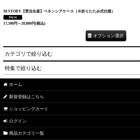
M-STORY【受注生産】ベネンシアケース（※折りたたみ式仕様）
17,500
円
～20,000
円
(税込)
オプション選択
カテゴリで絞り込む
特集で絞り込む
はちみつ紅茶・ハーブティー
カルド（パエリアだし・スープ）
ホーム
送料無料
新規登録はこちら
お米・パスタ
セット販売
ショッピングカート
塩・岩塩
ギフト
ログイン
はちみつ
コラボ
商品カテゴリ一覧
お菓子
KITCHEN