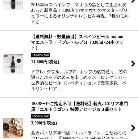
2018年秋スペインで、マオウの黒として生まれ変
わった新商品！ 1890年のマオウ社のマスターブリ
ュワーによるオリジナルレシピを再現。3種のモル
トと…
【送料無料・数量値引】スペインビール mahou
マエストラ・ドブレ・ルプロ（330ml×24本セッ
ト）
11,800
円
(税込)
ドブレ=ダブル、ルプロ=ホップの名前通り、芯の
通ったホップの苦みを楽しめるストロングラガー
世界的なビールコンペティションで受賞多数！ベ
ルリン・ビア…
※8/8〜19ご指定不可【送料込】薪火パエリア専門
店「エルトラゴン」特製アヒージョ３品セット
3,900
円
(税込)
薪火パエリア専門店「エルトラゴン」こだわりの
アヒージョ。 店舗内でシェフが心を込めて一つ一