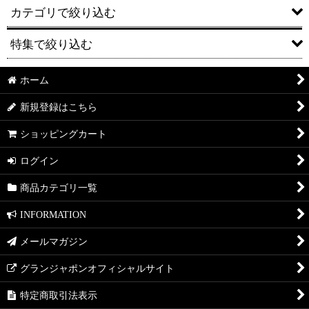
カテゴリで絞り込む
特集で絞り込む
はちみつ紅茶・ハーブティー
カルド（パエリアだし・スープ）
ホーム
送料無料
新規登録はこちら
お米・パスタ
セット販売
ショッピングカート
塩・岩塩
ギフト
ログイン
はちみつ
コラボ
商品カテゴリ一覧
お菓子
KITCHEN
INFORMATION
飲料
DINING
メールマガジン
お酒
LIVING
グランジャポンオフィシャルサイト
業務用・まとめ買い
PATIO
特定商取引法表示