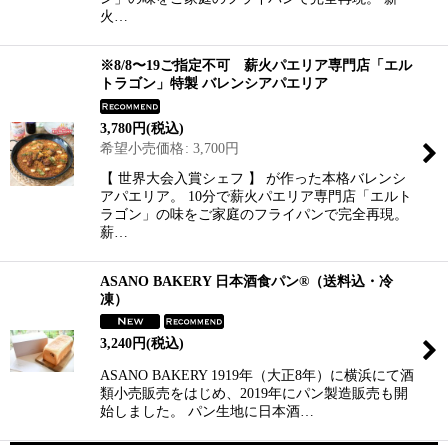
火…
※8/8〜19ご指定不可 薪火パエリア専門店「エル
トラゴン」特製 バレンシアパエリア
3,780
円
(税込)
希望小売価格
:
3,700
円
【 世界大会入賞シェフ 】 が作った本格バレンシ
アパエリア。 10分で薪火パエリア専門店「エルト
ラゴン」の味をご家庭のフライパンで完全再現。
薪…
ASANO BAKERY 日本酒食パン®（送料込・冷
凍）
3,240
円
(税込)
ASANO BAKERY 1919年（大正8年）に横浜にて酒
類小売販売をはじめ、2019年にパン製造販売も開
始しました。 パン生地に日本酒…