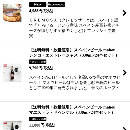
4,988
円
(税込)
ＣＲＥＭＯＳＡ（クレモッサ）とは、スペイン語
で「とろける」という意味 スペイン産百花蜜とチ
ーズが織りなす至福のくちどけ フレッシュで果
実…
【送料無料・数量値引】スペインビール mahou
シンコ・エストレージャス（330ml×24本セット）
9,790
円
(税込)
スペインNo.1ビールとして名高い5つ星のマオウビ
ール！ マオウビールは生活を楽しむ最高のビール
として1969年に発売されました。 最良のホップ・
…
【送料無料・数量値引】スペインビール mahou
マエストラ・ドゥンケル（330ml×24本セット）
11,800
円
(税込)