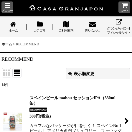
メニュー
カート
グランジャポンオ
ホーム
カテゴリ
ご利用案内
問い合わせ
フィシャルサイト
ホーム
>
RECOMMEND
RECOMMEND
表示順変更
閉じる
14
件
表示数
:
スペインビール mahou セッションIPA（330ml
缶）
並び順
:
380
円
(税込)
絞り込む
カラフルなパッケージが目を引く！ スペインNo.1
ビール！ アメリカ名門ブリュワリー「ファウンダ